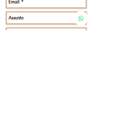
Enviar
contato@guiasfalamportugues.com