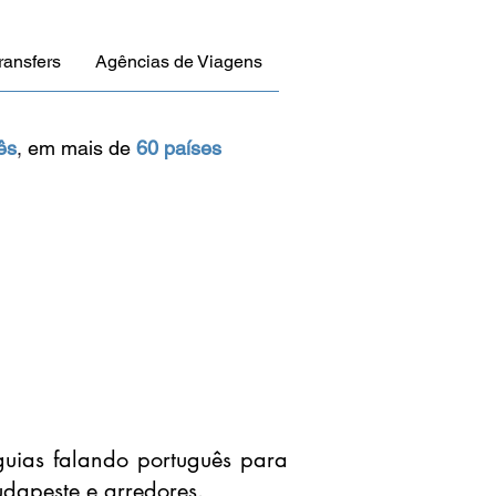
ransfers
Agências de Viagens
ês
,
em mais de
60 países
uias falando português para
dapeste e arredores.