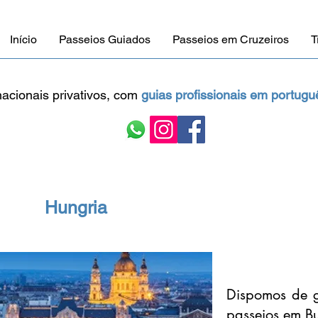
Início
Passeios Guiados
Passeios em Cruzeiros
T
rnacionais privativos, com
guias profissionais em
portugu
Hungria
Dispomos de g
passeios em Bu