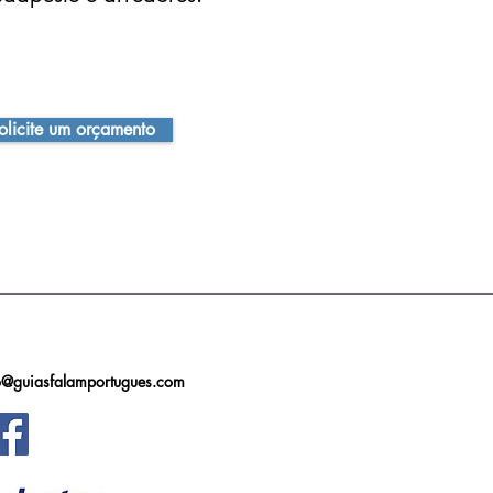
olicite um orçamento
o@guiasfalamportugues.com