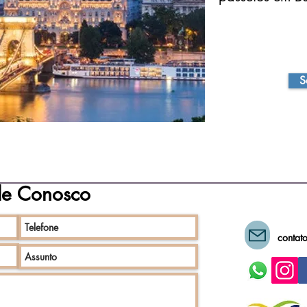
S
le Conosco
contat