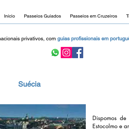
Início
Passeios Guiados
Passeios em Cruzeiros
T
rnacionais privativos, com
guias profissionais em
portugu
Suécia
Dispomos de 
Estocolmo e ar