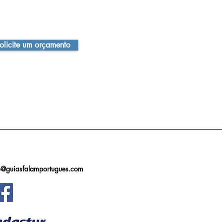
olicite um orçamento
o@guiasfalamportugues.com