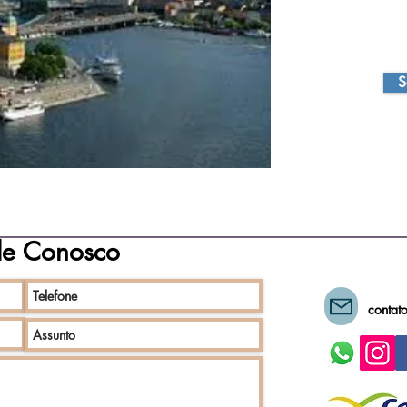
S
le Conosco
contat